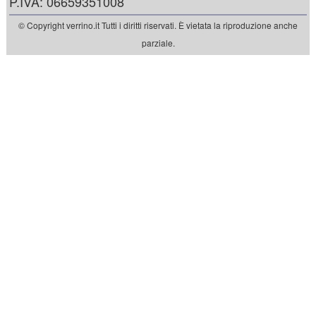
P.IVA: 06659351008
© Copyright verrino.it Tutti i diritti riservati. È vietata la riproduzione anche
parziale.