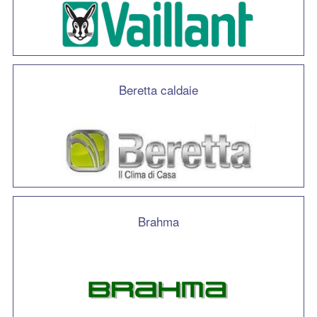
Beretta caldaie
Brahma