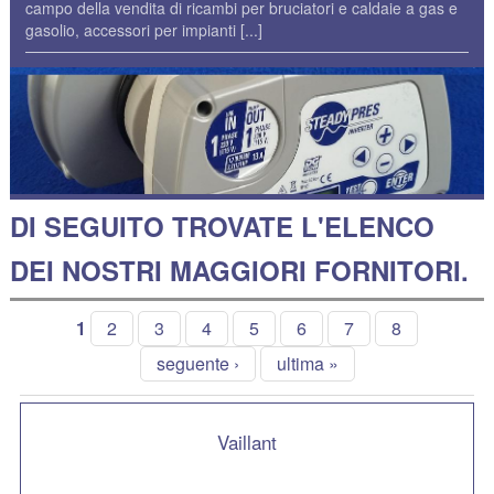
campo della vendita di ricambi per bruciatori e caldaie a gas e
gasolio, accessori per impianti
[...]
DI SEGUITO TROVATE L'ELENCO
DEI NOSTRI MAGGIORI FORNITORI.
1
2
3
4
5
6
7
8
seguente ›
ultima »
Vaillant