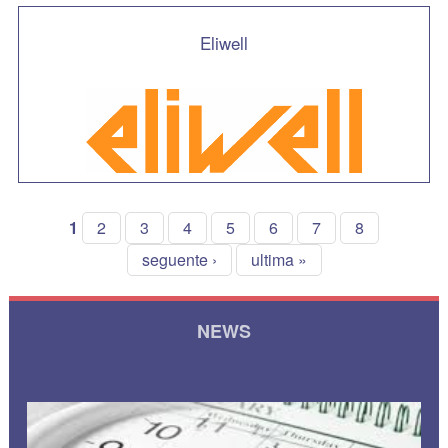
Eliwell
1
2
3
4
5
6
7
8
seguente ›
ultima »
NEWS